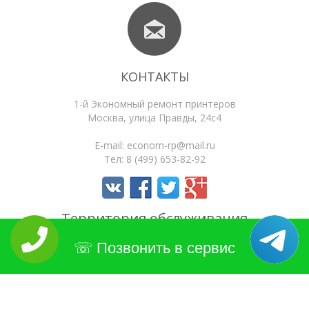
КОНТАКТЫ
1-й Экономный ремонт принтеров
Москва
,
улица Правды, 24с4
E-mail:
econom-rp@mail.ru
Тел:
8 (499) 653-82-92
Территория обслуживания
Позвонить в сервис
Статьи
Поиск по сайту
4.3
/5
Оценок:
33