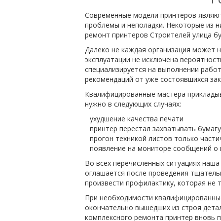
Современные модели принтеров являют
проблемы и неполадки. Некоторые из н
ремонт принтеров Строителей улица бу
Далеко не каждая организация может н
эксплуатации не исключена вероятност
специализируется на выполнении рабо
рекомендаций от уже состоявшихся зак
Квалифицированные мастера прикладыва
нужно в следующих случаях:
ухудшение качества печати
принтер перестал захватывать бумагу
прогон техникой листов только част
появление на мониторе сообщений о 
Во всех перечисленных ситуациях наш
оглашается после проведения тщательн
произвести профилактику, которая не т
При необходимости квалифицированные
окончательно вышедших из строя детал
комплексного ремонта принтер вновь п