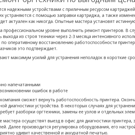
ся надежными устройствами с приличным ресурсом картриджей. 
их устраняются с помощью заправки картриджа, а также изменен
дет актуален как никогда. Опытные мастера установят истинну
а профессиональном уровне выполнить ремонт принтеров. В сл
ь выхода из строя техники через 2-3 месяца интенсивного испо
т по оперативному восстановлению работоспособности принтер
азчиков это подтверждает.
ют максимум усилий для устранения неполадок в короткие срок
ично напечатанными
возникновении ошибок в работе
а компания сможет вернуть работоспособность принтера. Окон
ой диагностики устройства. В некоторых случаях для устранен
ребует разборки оргтехники, замены ее узлов и отдельных элем
 мастера осуществят выезд в офис для диагностики принтера,
ей. Далее производится регулировка оборудования, его настро
риятно удивит качественной и аккуратной печатью.