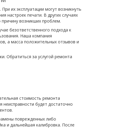
При их эксплуатации могут возникнуть
ия настроек печати. В других случаях
ю причину возникших проблем.
учае безответственного подхода к
льзования. Наша компания
ов, а масса положительных отзывов и
и. Обратиться за услугой ремонта
чательная стоимость ремонта
ия неисправности будет достаточно
ентов.
 замены поврежденных либо
йка и дальнейшая калибровка. После