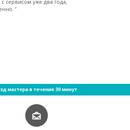
с сервисом уже два года,
“При большом 
нно. ”
ко
зд мастера в течение 30 минут