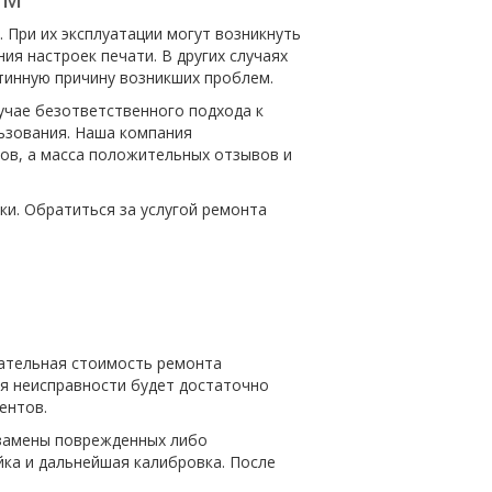
При их эксплуатации могут возникнуть
ия настроек печати. В других случаях
тинную причину возникших проблем.
учае безответственного подхода к
льзования. Наша компания
ов, а масса положительных отзывов и
и. Обратиться за услугой ремонта
чательная стоимость ремонта
ия неисправности будет достаточно
ентов.
 замены поврежденных либо
йка и дальнейшая калибровка. После