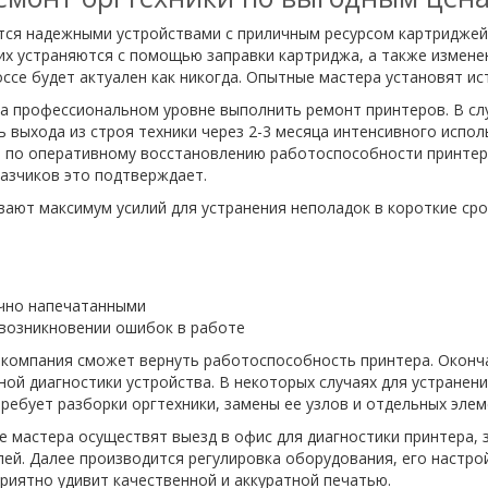
ся надежными устройствами с приличным ресурсом картриджей. 
их устраняются с помощью заправки картриджа, а также изменен
се будет актуален как никогда. Опытные мастера установят ис
а профессиональном уровне выполнить ремонт принтеров. В сл
ь выхода из строя техники через 2-3 месяца интенсивного испо
т по оперативному восстановлению работоспособности принтер
азчиков это подтверждает.
ют максимум усилий для устранения неполадок в короткие срок
ично напечатанными
возникновении ошибок в работе
а компания сможет вернуть работоспособность принтера. Окон
ой диагностики устройства. В некоторых случаях для устранен
ребует разборки оргтехники, замены ее узлов и отдельных элем
 мастера осуществят выезд в офис для диагностики принтера,
ей. Далее производится регулировка оборудования, его настро
риятно удивит качественной и аккуратной печатью.