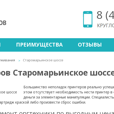
8 (
Ы
ПРЕИМУЩЕСТВА
ОТЗЫВЫ
уживания
Старомарьинское шоссе
ов Старомарьинское шосс
Большинство неполадок принтеров реально успешн
этом отсутствует необходимость нести принтер в 
деньги за элементарные манипуляции. Специалисты
картридж краской либо произвести сброс ошибки.
емонт оргтехники по выгодным цен