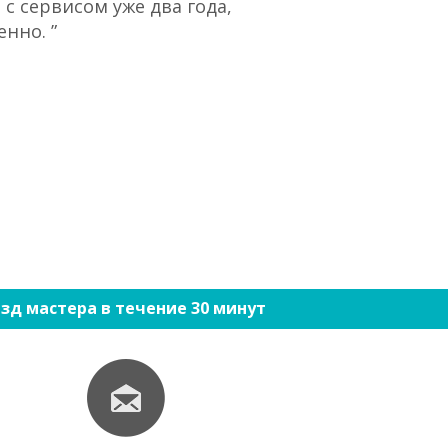
с сервисом уже два года,
“При большом 
нно. ”
ко
зд мастера в течение 30 минут