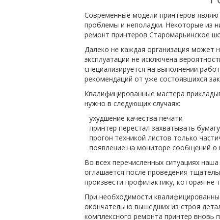
Современные модели принтеров являют
проблемы и неполадки. Некоторые из н
ремонт принтеров Старомарьинское шос
Далеко не каждая организация может н
эксплуатации не исключена вероятност
специализируется на выполнении рабо
рекомендаций от уже состоявшихся зак
Квалифицированные мастера прикладыва
нужно в следующих случаях:
ухудшение качества печати
принтер перестал захватывать бумагу
прогон техникой листов только част
появление на мониторе сообщений о 
Во всех перечисленных ситуациях наш
оглашается после проведения тщательн
произвести профилактику, которая не т
При необходимости квалифицированные
окончательно вышедших из строя детал
комплексного ремонта принтер вновь п