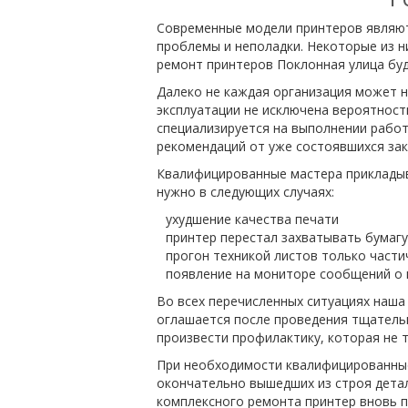
Современные модели принтеров являют
проблемы и неполадки. Некоторые из н
ремонт принтеров Поклонная улица буд
Далеко не каждая организация может н
эксплуатации не исключена вероятност
специализируется на выполнении рабо
рекомендаций от уже состоявшихся зак
Квалифицированные мастера прикладыва
нужно в следующих случаях:
ухудшение качества печати
принтер перестал захватывать бумагу
прогон техникой листов только част
появление на мониторе сообщений о 
Во всех перечисленных ситуациях наш
оглашается после проведения тщательн
произвести профилактику, которая не т
При необходимости квалифицированные
окончательно вышедших из строя детал
комплексного ремонта принтер вновь п