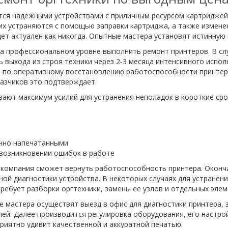
ся надежными устройствами с приличным ресурсом картриджей. 
их устраняются с помощью заправки картриджа, а также изменен
ет актуален как никогда. Опытные мастера установят истинную
а профессиональном уровне выполнить ремонт принтеров. В сл
ь выхода из строя техники через 2-3 месяца интенсивного испо
т по оперативному восстановлению работоспособности принтер
азчиков это подтверждает.
ют максимум усилий для устранения неполадок в короткие срок
ично напечатанными
возникновении ошибок в работе
а компания сможет вернуть работоспособность принтера. Окон
ой диагностики устройства. В некоторых случаях для устранен
ребует разборки оргтехники, замены ее узлов и отдельных элем
 мастера осуществят выезд в офис для диагностики принтера,
ей. Далее производится регулировка оборудования, его настро
риятно удивит качественной и аккуратной печатью.