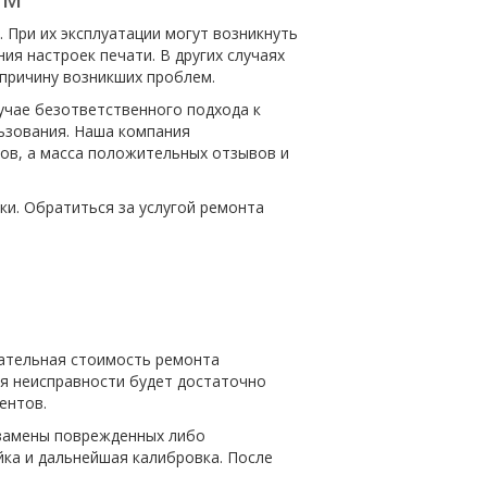
При их эксплуатации могут возникнуть
ия настроек печати. В других случаях
 причину возникших проблем.
учае безответственного подхода к
льзования. Наша компания
ов, а масса положительных отзывов и
и. Обратиться за услугой ремонта
чательная стоимость ремонта
ия неисправности будет достаточно
ентов.
 замены поврежденных либо
йка и дальнейшая калибровка. После