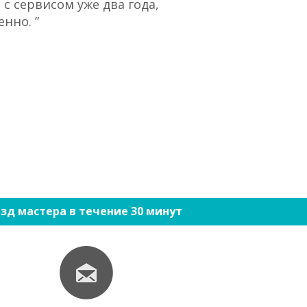
с сервисом уже два года,
“При большом 
нно. ”
ко
зд мастера в течение 30 минут