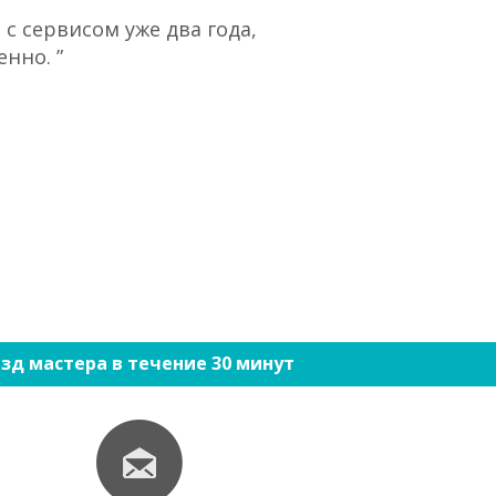
с сервисом уже два года,
“При большом 
нно. ”
ко
зд мастера в течение 30 минут