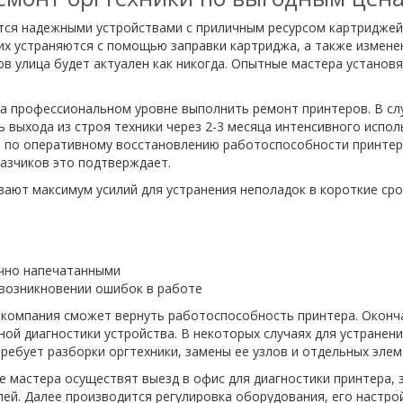
ся надежными устройствами с приличным ресурсом картриджей. 
их устраняются с помощью заправки картриджа, а также изменен
в улица будет актуален как никогда. Опытные мастера установ
а профессиональном уровне выполнить ремонт принтеров. В сл
ь выхода из строя техники через 2-3 месяца интенсивного испо
т по оперативному восстановлению работоспособности принтер
азчиков это подтверждает.
ют максимум усилий для устранения неполадок в короткие срок
ично напечатанными
возникновении ошибок в работе
а компания сможет вернуть работоспособность принтера. Окон
ой диагностики устройства. В некоторых случаях для устранен
ребует разборки оргтехники, замены ее узлов и отдельных элем
 мастера осуществят выезд в офис для диагностики принтера,
ей. Далее производится регулировка оборудования, его настро