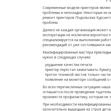
Современные модели принтеров являют
проблемы и неполадки. Некоторые из н
ремонт принтеров Подольских Курсанто
проблем.
Далеко не каждая организация может н
эксплуатации не исключена вероятност
специализируется на выполнении рабо
рекомендаций от уже состоявшихся зак
Квалифицированные мастера прикладыва
нужно в следующих случаях:
ухудшение качества печати
принтер перестал захватывать бумагу
прогон техникой листов только част
появление на мониторе сообщений о 
Во всех перечисленных ситуациях наш
оглашается после проведения тщательн
произвести профилактику, которая не т
При необходимости квалифицированные
окончательно вышедших из строя детал