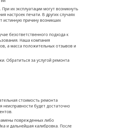
При их эксплуатации могут возникнуть
ия настроек печати. В других случаях
ят истинную причину возникших
учае безответственного подхода к
льзования. Наша компания
ов, а масса положительных отзывов и
и. Обратиться за услугой ремонта
чательная стоимость ремонта
ия неисправности будет достаточно
ентов.
 замены поврежденных либо
йка и дальнейшая калибровка. После