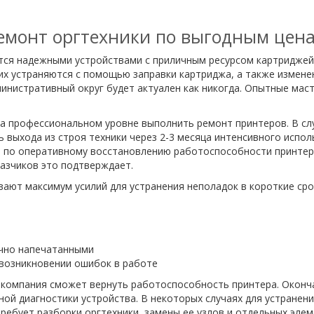
емонт оргтехники по выгодным цен
ся надежными устройствами с приличным ресурсом картриджей. 
их устраняются с помощью заправки картриджа, а также изменен
нистративный округ будет актуален как никогда. Опытные маст
а профессиональном уровне выполнить ремонт принтеров. В сл
ь выхода из строя техники через 2-3 месяца интенсивного испо
т по оперативному восстановлению работоспособности принтер
азчиков это подтверждает.
ют максимум усилий для устранения неполадок в короткие срок
ично напечатанными
возникновении ошибок в работе
а компания сможет вернуть работоспособность принтера. Окон
ой диагностики устройства. В некоторых случаях для устранен
ребует разборки оргтехники, замены ее узлов и отдельных элем