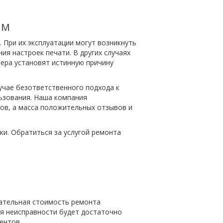
ам
При их эксплуатации могут возникнуть
ия настроек печати. В других случаях
ера установят истинную причину
учае безответственного подхода к
льзования. Наша компания
ов, а масса положительных отзывов и
и. Обратиться за услугой ремонта
чательная стоимость ремонта
ия неисправности будет достаточно
ентов.