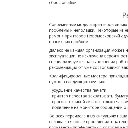
сброс ошибки.
Р
Современные модели принтеров являют
проблемы и неполадки. Некоторые из н
ремонт принтеров Новомосковский адми
возникших проблем.
Далеко не каждая организация может н
эксплуатации не исключена вероятност
специализируется на выполнении рабо
рекомендаций от уже состоявшихся зак
Квалифицированные мастера прикладыва
нужно в следующих случаях:
ухудшение качества печати
принтер перестал захватывать бумагу
прогон техникой листов только част
появление на мониторе сообщений о 
Во всех перечисленных ситуациях наш
оглашается после проведения тщательн
произвести профилактику, которая не т