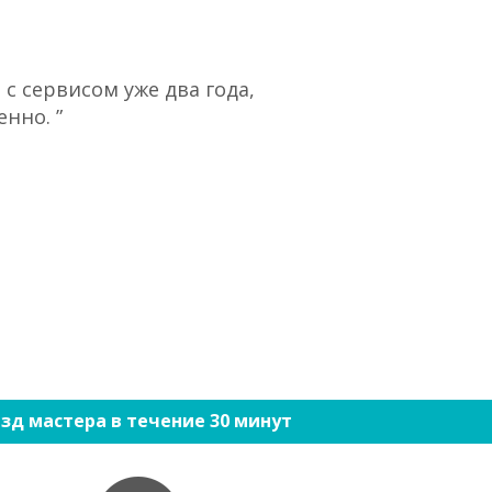
с сервисом уже два года,
“При большом 
нно. ”
ко
зд мастера в течение 30 минут