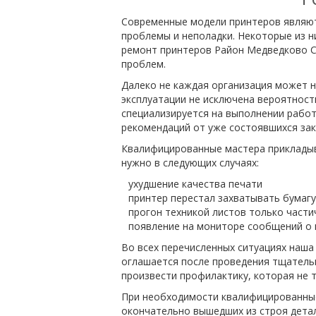
Современные модели принтеров являют
проблемы и неполадки. Некоторые из н
ремонт принтеров Район Медведково Се
проблем.
Далеко не каждая организация может н
эксплуатации не исключена вероятност
специализируется на выполнении рабо
рекомендаций от уже состоявшихся зак
Квалифицированные мастера прикладыва
нужно в следующих случаях:
ухудшение качества печати
принтер перестал захватывать бумагу
прогон техникой листов только част
появление на мониторе сообщений о 
Во всех перечисленных ситуациях наш
оглашается после проведения тщательн
произвести профилактику, которая не т
При необходимости квалифицированные
окончательно вышедших из строя детал