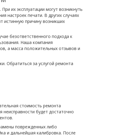
При их эксплуатации могут возникнуть
ия настроек печати. В других случаях
ят истинную причину возникших
учае безответственного подхода к
льзования. Наша компания
ов, а масса положительных отзывов и
и. Обратиться за услугой ремонта
чательная стоимость ремонта
ия неисправности будет достаточно
ентов.
 замены поврежденных либо
йка и дальнейшая калибровка. После