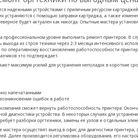
ся надежными устройствами с приличным ресурсом картриджей. 
их устраняются с помощью заправки картриджа, а также изменен
верное будет актуален как никогда. Опытные мастера установ
а профессиональном уровне выполнить ремонт принтеров. В сл
ь выхода из строя техники через 2-3 месяца интенсивного испо
т по оперативному восстановлению работоспособности принтер
азчиков это подтверждает.
ют максимум усилий для устранения неполадок в короткие срок
ично напечатанными
возникновении ошибок в работе
а компания сможет вернуть работоспособность принтера. Окон
ой диагностики устройства. В некоторых случаях для устранен
ребует разборки оргтехники, замены ее узлов и отдельных элем
 мастера осуществят выезд в офис для диагностики принтера,
ей. Далее производится регулировка оборудования, его настро