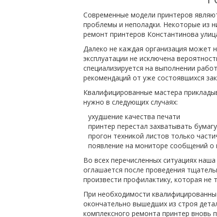
Современные модели принтеров являют
проблемы и неполадки. Некоторые из н
ремонт принтеров Константинова улица
Далеко не каждая организация может н
эксплуатации не исключена вероятност
специализируется на выполнении рабо
рекомендаций от уже состоявшихся зак
Квалифицированные мастера прикладыва
нужно в следующих случаях:
ухудшение качества печати
принтер перестал захватывать бумагу
прогон техникой листов только част
появление на мониторе сообщений о 
Во всех перечисленных ситуациях наш
оглашается после проведения тщательн
произвести профилактику, которая не т
При необходимости квалифицированные
окончательно вышедших из строя детал
комплексного ремонта принтер вновь п