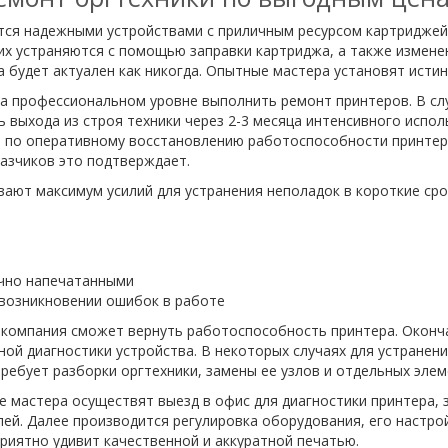
ся надежными устройствами с приличным ресурсом картриджей. 
их устраняются с помощью заправки картриджа, а также изменен
 будет актуален как никогда. Опытные мастера установят исти
а профессиональном уровне выполнить ремонт принтеров. В сл
ь выхода из строя техники через 2-3 месяца интенсивного испо
т по оперативному восстановлению работоспособности принтер
азчиков это подтверждает.
ют максимум усилий для устранения неполадок в короткие срок
ично напечатанными
возникновении ошибок в работе
а компания сможет вернуть работоспособность принтера. Окон
ой диагностики устройства. В некоторых случаях для устранен
ребует разборки оргтехники, замены ее узлов и отдельных элем
 мастера осуществят выезд в офис для диагностики принтера,
ей. Далее производится регулировка оборудования, его настро
риятно удивит качественной и аккуратной печатью.