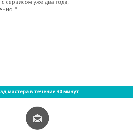
с сервисом уже два года,
“При большом 
нно. ”
ко
зд мастера в течение 30 минут