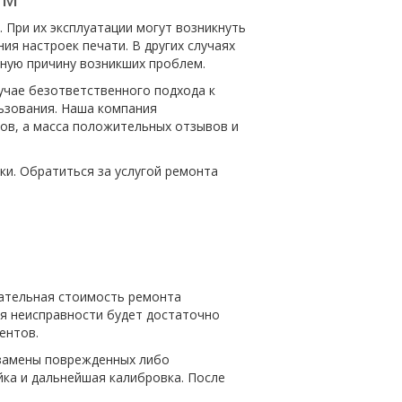
При их эксплуатации могут возникнуть
ия настроек печати. В других случаях
нную причину возникших проблем.
учае безответственного подхода к
льзования. Наша компания
ов, а масса положительных отзывов и
и. Обратиться за услугой ремонта
чательная стоимость ремонта
ия неисправности будет достаточно
ентов.
 замены поврежденных либо
йка и дальнейшая калибровка. После