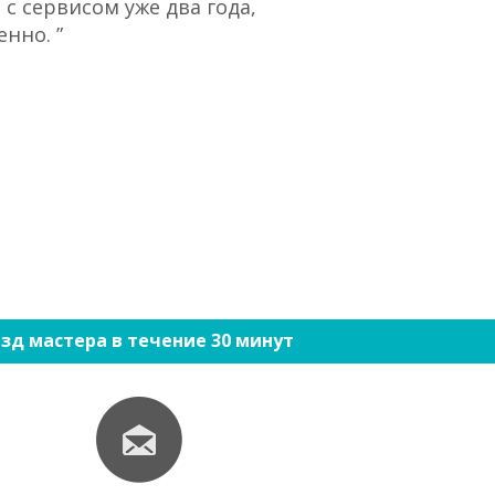
с сервисом уже два года,
“При большом 
нно. ”
ко
зд мастера в течение 30 минут