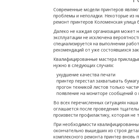
Современные модели принтеров являют
проблемы и неполадки. Некоторые из н
ремонт принтеров Коломенская улица б
Далеко не каждая организация может н
эксплуатации не исключена вероятност
специализируется на выполнении рабо
рекомендаций от уже состоявшихся зак
Квалифицированные мастера прикладыва
нужно в следующих случаях:
ухудшение качества печати
принтер перестал захватывать бумагу
прогон техникой листов только част
появление на мониторе сообщений о 
Во всех перечисленных ситуациях наш
оглашается после проведения тщательн
произвести профилактику, которая не т
При необходимости квалифицированные
окончательно вышедших из строя детал
комплексного ремонта принтер вновь п