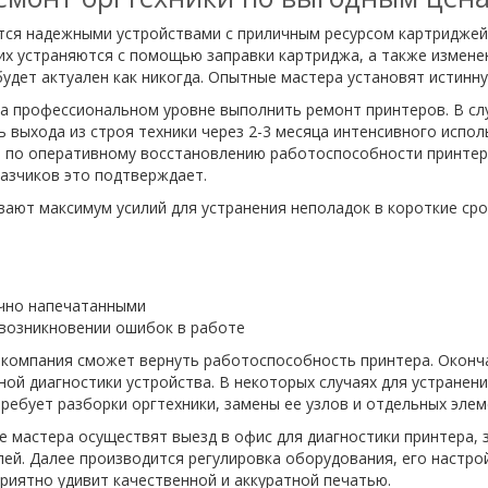
ся надежными устройствами с приличным ресурсом картриджей. 
их устраняются с помощью заправки картриджа, а также изменен
удет актуален как никогда. Опытные мастера установят истинн
а профессиональном уровне выполнить ремонт принтеров. В сл
ь выхода из строя техники через 2-3 месяца интенсивного испо
т по оперативному восстановлению работоспособности принтер
азчиков это подтверждает.
ют максимум усилий для устранения неполадок в короткие срок
ично напечатанными
возникновении ошибок в работе
а компания сможет вернуть работоспособность принтера. Окон
ой диагностики устройства. В некоторых случаях для устранен
ребует разборки оргтехники, замены ее узлов и отдельных элем
 мастера осуществят выезд в офис для диагностики принтера,
ей. Далее производится регулировка оборудования, его настро
риятно удивит качественной и аккуратной печатью.