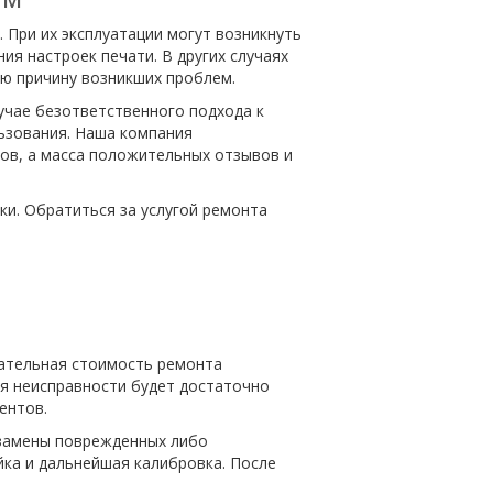
При их эксплуатации могут возникнуть
ия настроек печати. В других случаях
ую причину возникших проблем.
учае безответственного подхода к
льзования. Наша компания
ов, а масса положительных отзывов и
и. Обратиться за услугой ремонта
чательная стоимость ремонта
ия неисправности будет достаточно
ентов.
 замены поврежденных либо
йка и дальнейшая калибровка. После