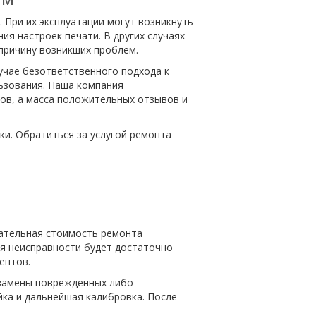
При их эксплуатации могут возникнуть
ия настроек печати. В других случаях
причину возникших проблем.
учае безответственного подхода к
льзования. Наша компания
ов, а масса положительных отзывов и
и. Обратиться за услугой ремонта
чательная стоимость ремонта
ия неисправности будет достаточно
ентов.
 замены поврежденных либо
йка и дальнейшая калибровка. После