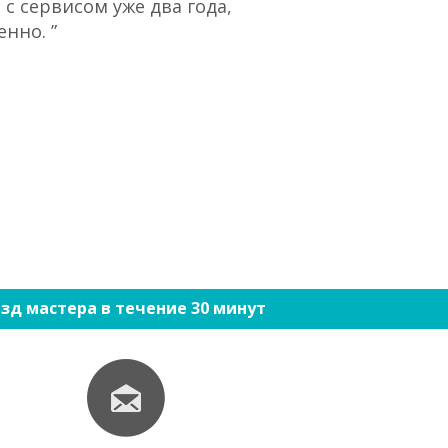
с сервисом уже два года,
“При большом 
нно. ”
ко
зд мастера в течение 30 минут