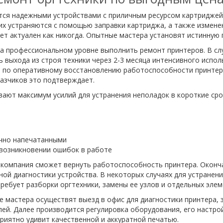
ся надежными устройствами с приличным ресурсом картриджей. 
их устраняются с помощью заправки картриджа, а также изменен
ет актуален как никогда. Опытные мастера установят истинную 
а профессиональном уровне выполнить ремонт принтеров. В сл
ь выхода из строя техники через 2-3 месяца интенсивного испо
т по оперативному восстановлению работоспособности принтер
азчиков это подтверждает.
ют максимум усилий для устранения неполадок в короткие срок
ично напечатанными
возникновении ошибок в работе
а компания сможет вернуть работоспособность принтера. Окон
ой диагностики устройства. В некоторых случаях для устранен
ребует разборки оргтехники, замены ее узлов и отдельных элем
 мастера осуществят выезд в офис для диагностики принтера,
ей. Далее производится регулировка оборудования, его настро
риятно удивит качественной и аккуратной печатью.