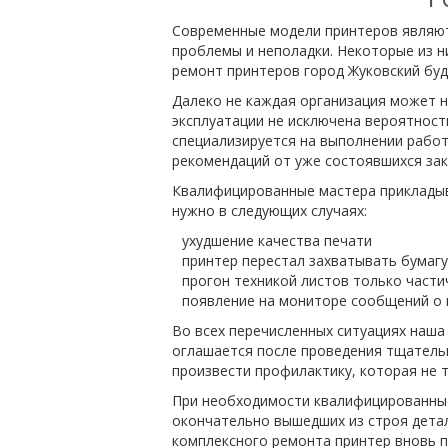
Современные модели принтеров являют
проблемы и неполадки. Некоторые из н
ремонт принтеров город Жуковский буд
Далеко не каждая организация может н
эксплуатации не исключена вероятност
специализируется на выполнении рабо
рекомендаций от уже состоявшихся зак
Квалифицированные мастера прикладыва
нужно в следующих случаях:
ухудшение качества печати
принтер перестал захватывать бумагу
прогон техникой листов только част
появление на мониторе сообщений о 
Во всех перечисленных ситуациях наш
оглашается после проведения тщательн
произвести профилактику, которая не т
При необходимости квалифицированные
окончательно вышедших из строя детал
комплексного ремонта принтер вновь п