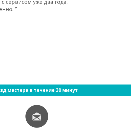
с сервисом уже два года,
“При большом 
нно. ”
ко
зд мастера в течение 30 минут