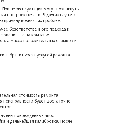
При их эксплуатации могут возникнуть
ия настроек печати. В других случаях
ую причину возникших проблем.
учае безответственного подхода к
льзования. Наша компания
ов, а масса положительных отзывов и
и. Обратиться за услугой ремонта
чательная стоимость ремонта
ия неисправности будет достаточно
ентов.
 замены поврежденных либо
йка и дальнейшая калибровка. После