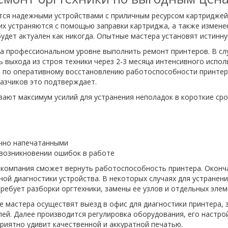
ся надежными устройствами с приличным ресурсом картриджей. 
их устраняются с помощью заправки картриджа, а также изменен
удет актуален как никогда. Опытные мастера установят истинн
а профессиональном уровне выполнить ремонт принтеров. В сл
ь выхода из строя техники через 2-3 месяца интенсивного испо
т по оперативному восстановлению работоспособности принтер
азчиков это подтверждает.
ют максимум усилий для устранения неполадок в короткие срок
ично напечатанными
возникновении ошибок в работе
а компания сможет вернуть работоспособность принтера. Окон
ой диагностики устройства. В некоторых случаях для устранен
ребует разборки оргтехники, замены ее узлов и отдельных элем
 мастера осуществят выезд в офис для диагностики принтера,
ей. Далее производится регулировка оборудования, его настро
риятно удивит качественной и аккуратной печатью.