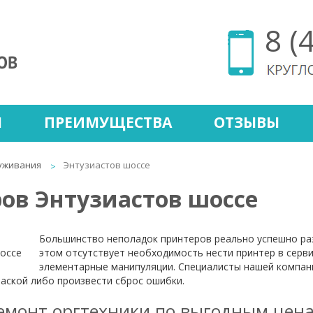
8 (
Ы
ПРЕИМУЩЕСТВА
ОТЗЫВЫ
уживания
Энтузиастов шоссе
ов Энтузиастов шоссе
Большинство неполадок принтеров реально успешно ра
этом отсутствует необходимость нести принтер в серви
элементарные манипуляции. Специалисты нашей компани
раской либо произвести сброс ошибки.
емонт оргтехники по выгодным цен