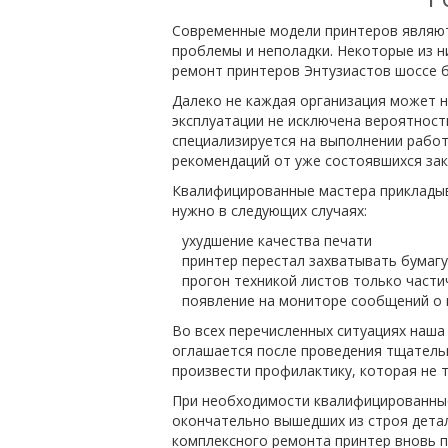
Современные модели принтеров являют
проблемы и неполадки. Некоторые из н
ремонт принтеров Энтузиастов шоссе б
Далеко не каждая организация может н
эксплуатации не исключена вероятност
специализируется на выполнении рабо
рекомендаций от уже состоявшихся зак
Квалифицированные мастера прикладыва
нужно в следующих случаях:
ухудшение качества печати
принтер перестал захватывать бумагу
прогон техникой листов только част
появление на мониторе сообщений о 
Во всех перечисленных ситуациях наш
оглашается после проведения тщательн
произвести профилактику, которая не т
При необходимости квалифицированные
окончательно вышедших из строя детал
комплексного ремонта принтер вновь п