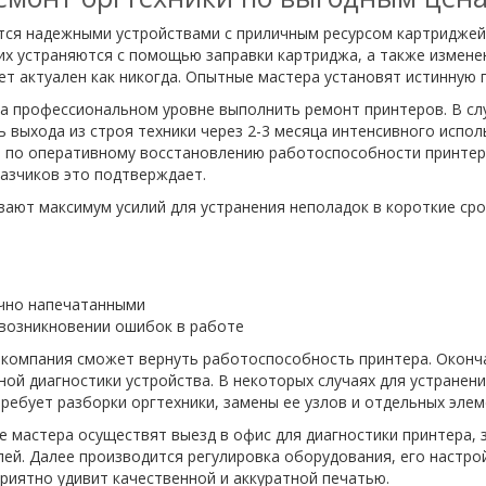
ся надежными устройствами с приличным ресурсом картриджей. 
их устраняются с помощью заправки картриджа, а также изменен
т актуален как никогда. Опытные мастера установят истинную 
а профессиональном уровне выполнить ремонт принтеров. В сл
ь выхода из строя техники через 2-3 месяца интенсивного испо
т по оперативному восстановлению работоспособности принтер
азчиков это подтверждает.
ют максимум усилий для устранения неполадок в короткие срок
ично напечатанными
возникновении ошибок в работе
а компания сможет вернуть работоспособность принтера. Окон
ой диагностики устройства. В некоторых случаях для устранен
ребует разборки оргтехники, замены ее узлов и отдельных элем
 мастера осуществят выезд в офис для диагностики принтера,
ей. Далее производится регулировка оборудования, его настро
риятно удивит качественной и аккуратной печатью.