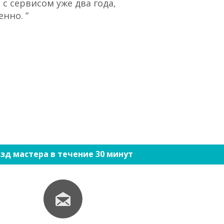
с сервисом уже два года,
“При большом 
нно. ”
ко
зд мастера в течение 30 минут