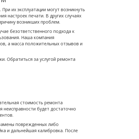
При их эксплуатации могут возникнуть
ия настроек печати. В других случаях
причину возникших проблем.
учае безответственного подхода к
льзования. Наша компания
ов, а масса положительных отзывов и
и. Обратиться за услугой ремонта
чательная стоимость ремонта
ия неисправности будет достаточно
ентов.
 замены поврежденных либо
йка и дальнейшая калибровка. После