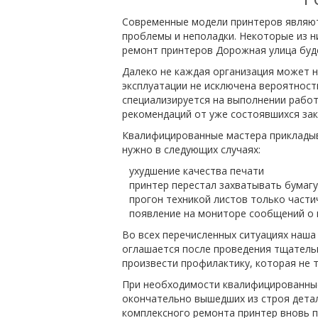
Современные модели принтеров являют
проблемы и неполадки. Некоторые из н
ремонт принтеров Дорожная улица буде
Далеко не каждая организация может н
эксплуатации не исключена вероятност
специализируется на выполнении рабо
рекомендаций от уже состоявшихся зак
Квалифицированные мастера прикладыва
нужно в следующих случаях:
ухудшение качества печати
принтер перестал захватывать бумагу
прогон техникой листов только част
появление на мониторе сообщений о 
Во всех перечисленных ситуациях наш
оглашается после проведения тщательн
произвести профилактику, которая не т
При необходимости квалифицированные
окончательно вышедших из строя детал
комплексного ремонта принтер вновь п